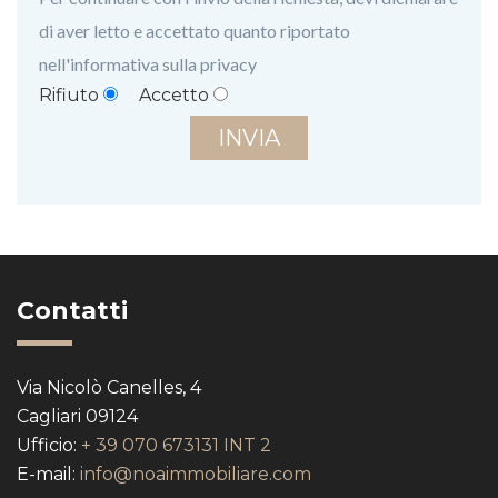
di aver letto e accettato quanto riportato
nell'informativa sulla privacy
Rifiuto
Accetto
INVIA
Contatti
Via Nicolò Canelles, 4
Cagliari 09124
Ufficio:
+ 39 070 673131 INT 2
E-mail:
info@noaimmobiliare.com